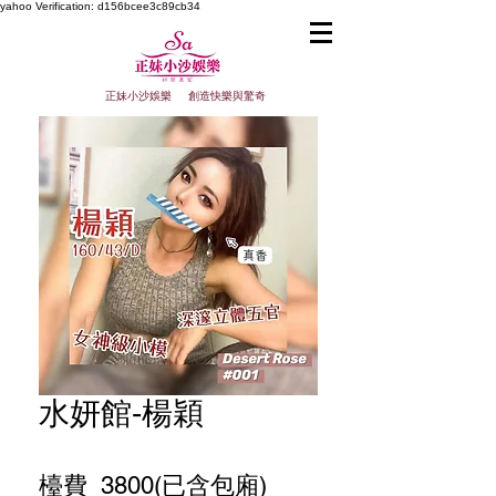
yahoo
Verification: d156bcee3c89cb34
正妹小沙娛樂 創造快樂與驚奇
水妍館-楊穎
檯費 3800(已含包廂)