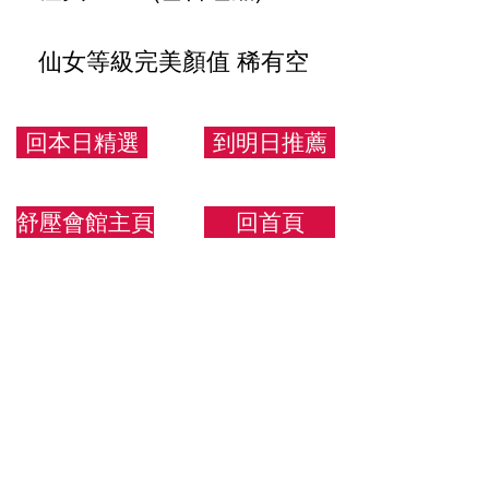
仙女等級完美顏值 稀有空
班務必搶約
回本日精選
到明日推薦
160/43/D
舒壓會館主頁
回首頁