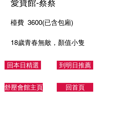
愛寶館-蔡蔡
檯費 3600(已含包廂)
18歲青春無敵，顏值小隻
馬 🈲 不外出 🈲 酒客 🈲
粗魯客
回本日精選
到明日推薦
155.42.C
舒壓會館主頁
回首頁