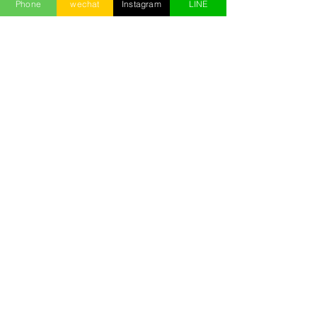
Phone
wechat
Instagram
LINE
避雷
1月16日
台北酒店消費怎麼算？2026台
費、酒水、帳單與多人預算完整
攻略
2025年8月13日
酒店經紀選擇、面試的5大重
點！別踏錯酒店打工/上班的第
一步/小沙娛樂
2025年5月2日
2026台北制服店完整攻略｜玩
什麼、會脫嗎、消費、看台與避