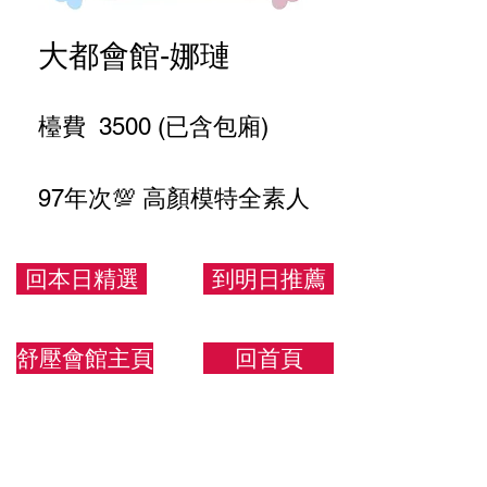
大都會館-娜璉
檯費 3500 (已含包廂)
97年次💯 高顏模特全素人
165.47.D
回本日精選
到明日推薦
舒壓會館主頁
回首頁