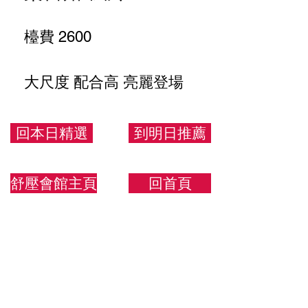
檯費 2600
大尺度 配合高 亮麗登場
167.56.E
回本日精選
到明日推薦
舒壓會館主頁
回首頁