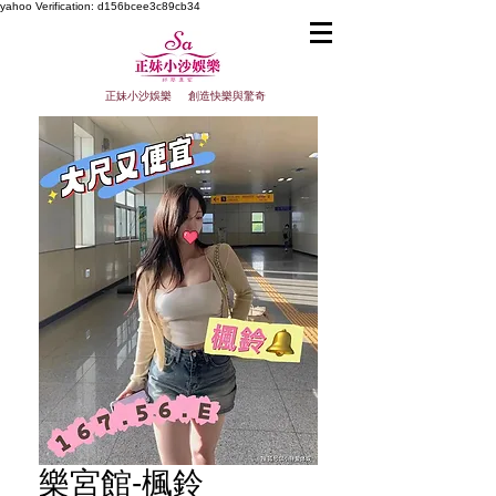
yahoo
Verification: d156bcee3c89cb34
正妹小沙娛樂 創造快樂與驚奇
樂宮館-楓鈴