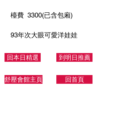
檯費 3300(已含包廂)
93年次大眼可愛洋娃娃
160.48.C
回本日精選
到明日推薦
舒壓會館主頁
回首頁