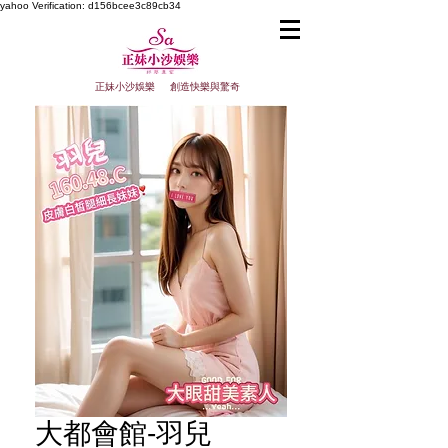
yahoo
Verification: d156bcee3c89cb34
正妹小沙娛樂 創造快樂與驚奇
大都會館-羽兒