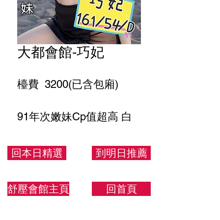
大都會館-巧妃
檯費 3200(已含包廂)
91年次嫩妹Cp值超高 白
皙可愛 小女孩
回本日精選
到明日推薦
161.54.D
舒壓會館主頁
回首頁