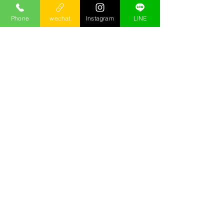
Phone
wechat
Instagram
LINE
這裡的介紹都是小沙自己累積出的介
紹，絕對實在!!部分來不及上線的，需
要更多按摩資訊，可以
按這裡
直接和
小沙諮詢!
해당 언어로 게시된
게시물이 없습니다.