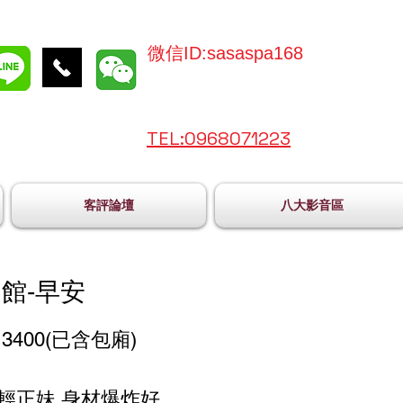
微信ID:sasaspa168
TEL:096
8071223
客評論壇
八大影音區
館-早安
3400(已含包廂)
年輕正妹 身材爆炸好