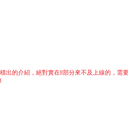
積出的介紹，絕對實在!!部分來不及上線的，需
!