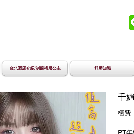
台北酒店介紹/制服禮服公主
舒壓知識
千媚
檯費 
PT