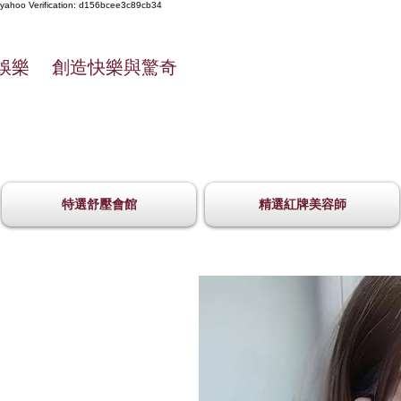
yahoo
Verification: d156bcee3c89cb34
娛樂 創造快樂與驚奇
特選舒壓會館
精選紅牌美容師