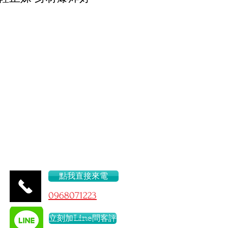
45/E
點我直接來電
096
8071223
立刻加Line問客評