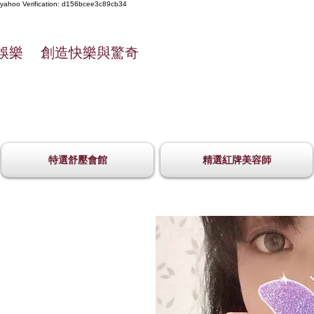
yahoo
Verification: d156bcee3c89cb34
娛樂 創造快樂與驚奇
特選舒壓會館
精選紅牌美容師