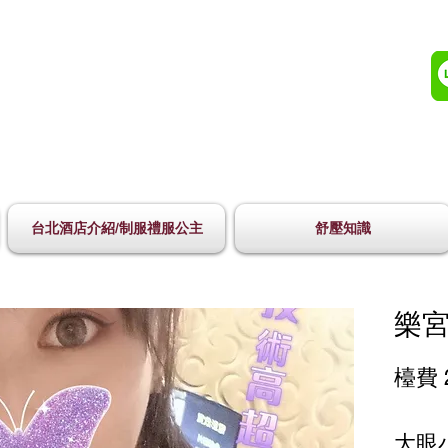
台北酒店介紹/制服禮服公主
舒壓知識
樂宮
檯費 
大眼