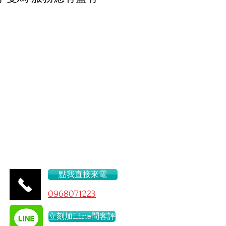
52.C
點我直接來電
096
8071223
立刻加Line問客評