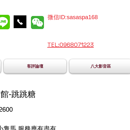
微信ID:sasaspa168
TEL:096
8071223
客評論壇
八大影音區
館-跳跳糖
2600
小隻馬 服務應有盡有