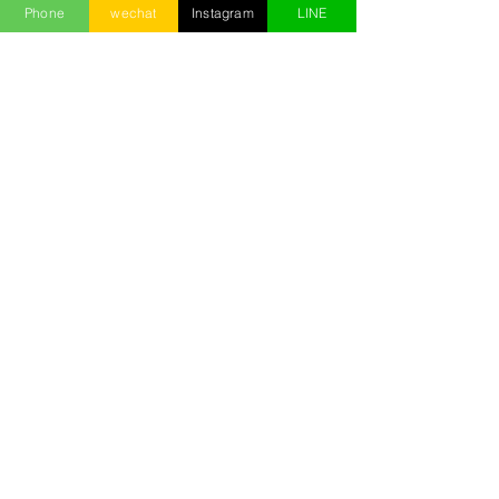
Phone
wechat
Instagram
LINE
這裡的介紹都是小沙自己累積出的介
紹，絕對實在!!部分來不及上線的，需
要更多按摩資訊，可以
按這裡
直接和
小沙諮詢!
この言語で公開さ
れた記事はまだあ
りません
記事が公開されると、ここに
表示されます。