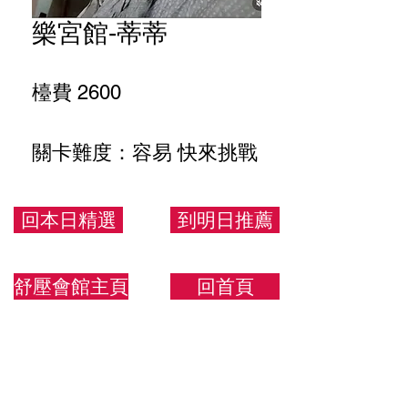
樂宮館-蒂蒂
檯費 2600
關卡難度：容易 快來挑戰
151.49.D
回本日精選
到明日推薦
舒壓會館主頁
回首頁