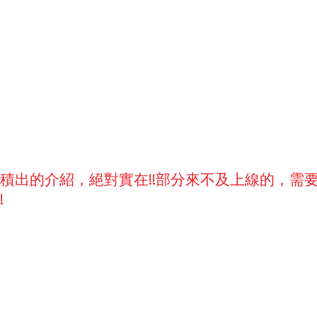
積出的介紹，絕對實在!!部分來不及上線的，需
!