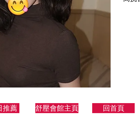
173.
日推薦
舒壓會館主頁
回首頁