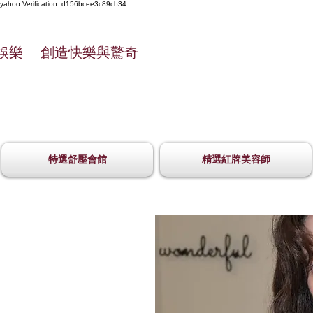
yahoo
Verification: d156bcee3c89cb34
娛樂 創造快樂與驚奇
特選舒壓會館
精選紅牌美容師