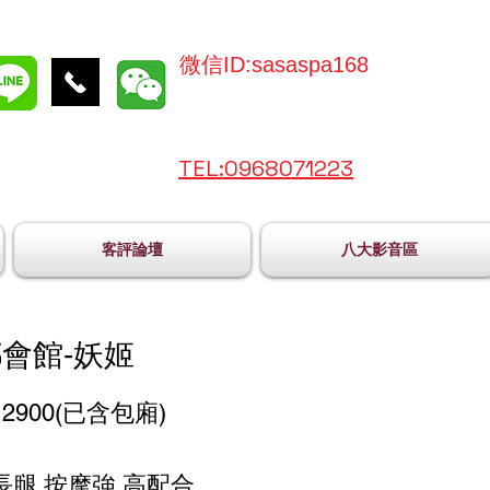
微信ID:sasaspa168
TEL:096
8071223
客評論壇
八大影音區
會館-妖姬
2900(已含包廂)
長腿 按摩強 高配合