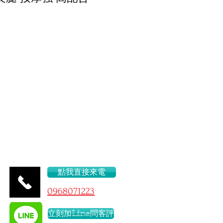
60.C
點我直接來電
096
8071223
立刻加Line問客評