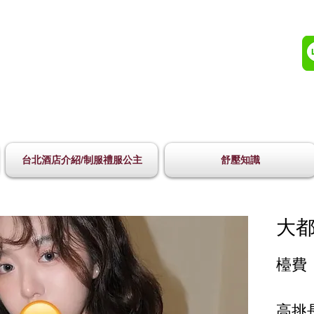
台北酒店介紹/制服禮服公主
舒壓知識
大都
檯費 
高挑