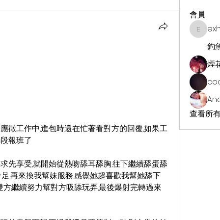
會員
ex
exhekin
釣
煙
co
An
查看所有
應徵工作中,進包時還在忙著看對方的回覆,如果工
時段報班了
求先享受,就開始從熱吻舔耳舔胸,往下繼續舔蛋舔
十足,再來換我幫妹服務,感覺她超喜歡我幫她舔下
9雙方繼續努力幫對方吸舔玩弄,最後爆射完轉過來