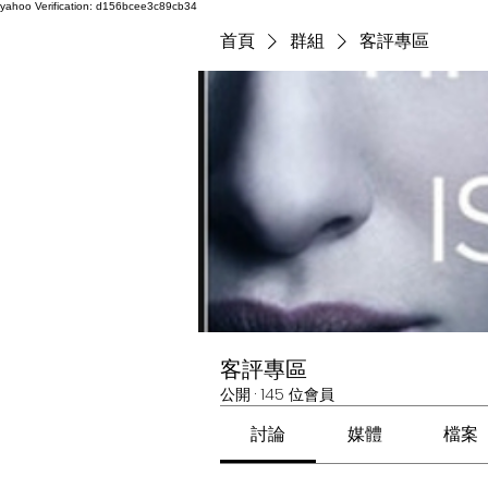
yahoo
Verification: d156bcee3c89cb34
首頁
群組
客評專區
客評專區
公開
·
145 位會員
討論
媒體
檔案