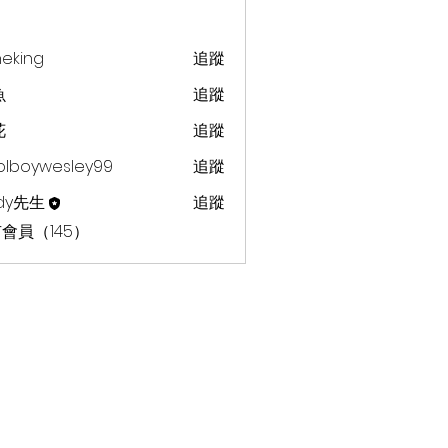
heking
追蹤
g
魚
追蹤
花
追蹤
olboywesley99
追蹤
dy先生
追蹤
會員（145）