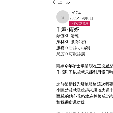
上一步
sjs1214
2025年9月6日
sjs1214
Vip小沙會員
千媚-雨婷
顏值8.5 清純
身材8.5 微肉C奶
服務10 舌舔 小福利
尺度10 可親舔摸
雨婷今年碩士畢業,現在正投履歷
作找到了,以後就只能利用假日
之前都是我先幫她服務,這次我要
小頭,然後就吸吮起來,吸吮力道
面,舔的她心花怒放,在轉換成6
和我親吻還給我