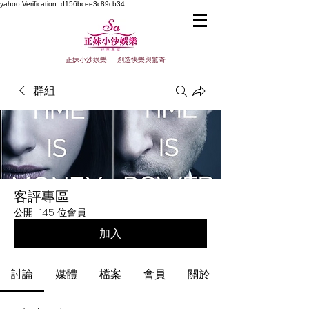
yahoo
Verification: d156bcee3c89cb34
正妹小沙娛樂 創造快樂與驚奇
群組
客評專區
公開
·
145 位會員
加入
討論
媒體
檔案
會員
關於