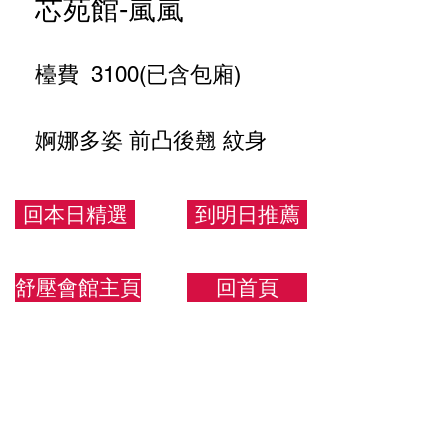
芯苑館-嵐嵐
檯費 3100(已含包廂)
婀娜多姿 前凸後翹 紋身
妖姬
回本日精選
到明日推薦
166/53/E
舒壓會館主頁
回首頁