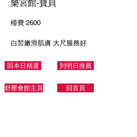
樂宮館-寶貝
檯費 2600
白皙嫩滑肌膚 大尺服務好
162.54.E
回本日精選
到明日推薦
舒壓會館主頁
回首頁