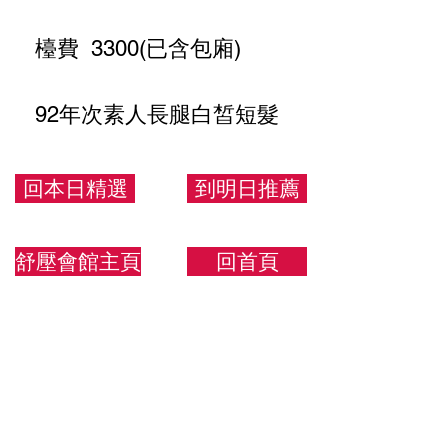
檯費 3300(已含包廂)
92年次素人長腿白皙短髮
俏麗
回本日精選
到明日推薦
165.48.D
舒壓會館主頁
回首頁