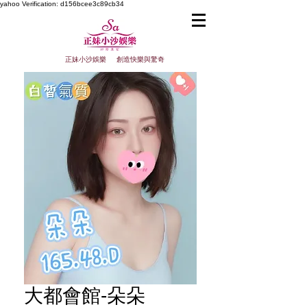
yahoo
Verification: d156bcee3c89cb34
正妹小沙娛樂 創造快樂與驚奇
大都會館-朵朵