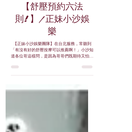
讀畢需時 3 分鐘
小沙專區
【舒壓預約六法
則!】/正妹小沙娛
樂
【正妹小沙娛樂團隊】在台北服務，常聽到
「有沒有好的舒壓按摩可以推薦啊！」小沙知
道各位哥這樣問，是因為哥哥們既期待又怕受
傷害。好不容易抽出時間了，萬一遇到那個萬
中選一的萬一，那就整個心都要碎了。小沙就
在這裡跟哥們談一下預約的六個注意事項，讓
哥能快速的進入狀況喔~^^